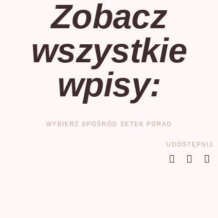
Zobacz
wszystkie
wpisy:
WYBIERZ SPOŚRÓD SETEK PORAD
UDOSTĘPNIJ
36
All
A-Z Poradnik Roślinny
Aranżacje Wnętrz