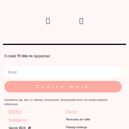
O cześć 👋 Miło mi cię poznać.
Zapisz mnie
Zarejestruj się, aby co miesiąc otrzymywać niesamowite treści do swojej skrzynki
odbiorczej.
MENU
Decor
Kategorie
Akcesoria do roślin
Plakaty kolekcja
Secret BOX
🎁