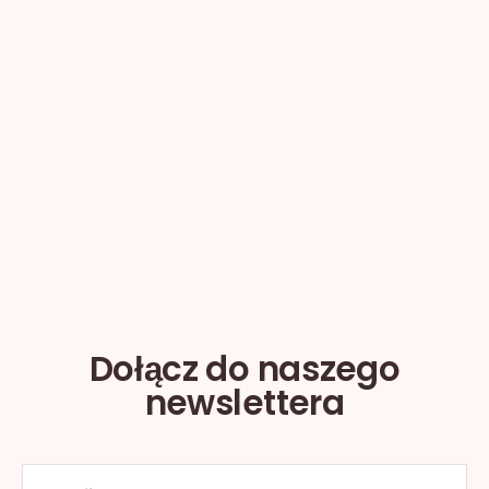
pomieszczeń biurowych
Najlepsze rośliny doniczkowe do sypialni
Korzyści zdrowotne wynikające z posiadania
roślin domowych
Dlaczego liście roślin żółkną? Wskazówki, jak
to naprawić
Jak dbać o rośliny doniczkowe: unikaj tych 5
błędów
Dołącz do naszego
newslettera