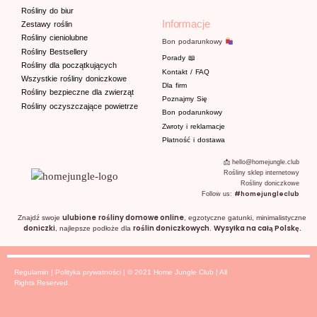
Rośliny do biur
Informacje
Zestawy roślin
Rośliny cieniolubne
Bon podarunkowy
Rośliny Bestsellery
Porady
📖
Rośliny dla początkujących
Kontakt / FAQ
Wszystkie rośliny doniczkowe
Dla firm
Rośliny bezpieczne dla zwierząt
Poznajmy
Się
Rośliny oczyszczające powietrze
Bon podarunkowy
Zwroty i reklamacje
Płatność i dostawa
📩 hello@homejungle.club
Rośliny sklep internetowy
Rośliny doniczkowe
#homejungleclub
Follow us:
ulubione
rośliny domowe online
Znajdź swoje
, egzotyczne gatunki, minimalistyczne
doniczki
roślin doniczkowych
Wysyłka na całą Polskę.
, najlepsze podłoże dla
.
Regulamin
|
Polityka prywatności
| © 2021 Home Jungle Club | All
Rights Reserved.