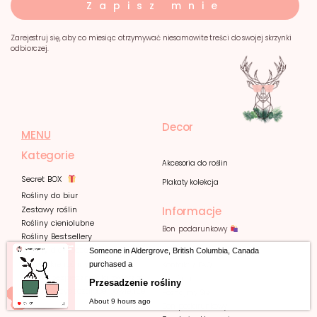
Zapisz mnie
Zarejestruj się, aby co miesiąc otrzymywać niesamowite treści do swojej skrzynki
odbiorczej.
Decor
MENU
Kategorie
Akcesoria do roślin
Secret BOX
Plakaty kolekcja
Rośliny do biur
Informacje
Zestawy roślin
Rośliny cieniolubne
Bon podarunkowy
Rośliny Bestsellery
Porady
Rośliny dla początkujących
Wszystkie rośliny doniczkowe
Kontakt / FAQ
Someone in Aldergrove, British Columbia, Canada
Rośliny bezpieczne dla zwierząt
Dla firm
purchased a
Rośliny oczyszczające powietrze
Poznajmy
Się
Przesadzenie rośliny
Bon podarunkowy