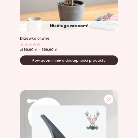
Niedługo wracam!
Drzewko oliwne
zł
89,90
zł
–
399,90
zł
Powiadom mnie o dostępności produktu