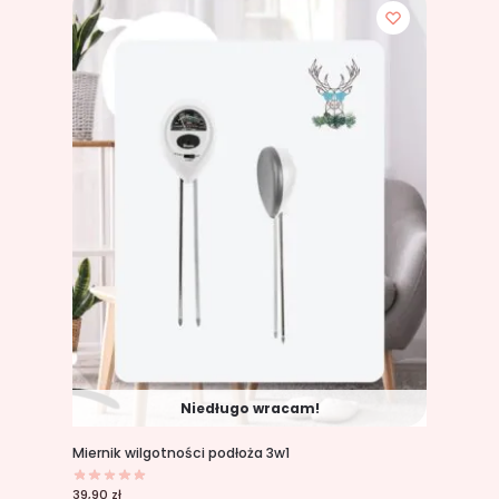
Niedługo wracam!
Miernik wilgotności podłoża 3w1
39,90
zł