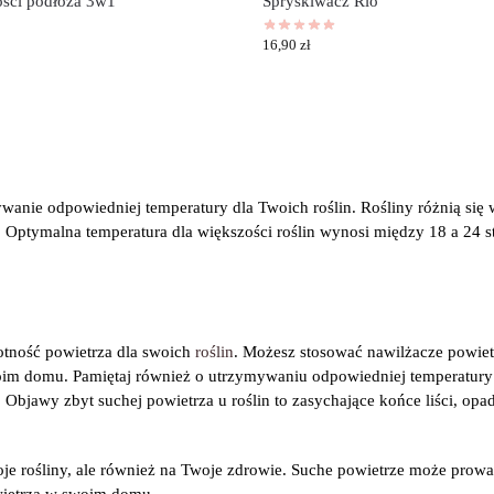
ości podłoża 3w1
Spryskiwacz Rio
16,90
zł
ywanie odpowiedniej temperatury dla Twoich roślin. Rośliny różnią si
Optymalna temperatura dla większości roślin wynosi między 18 a 24 st
tność powietrza dla swoich
roślin
. Możesz stosować nawilżacze powiet
oim domu. Pamiętaj również o utrzymywaniu odpowiedniej temperatury 
Objawy zbyt suchej powietrza u roślin to zasychające końce liści, opada
je rośliny, ale również na Twoje zdrowie. Suche powietrze może prow
wietrza w swoim domu.