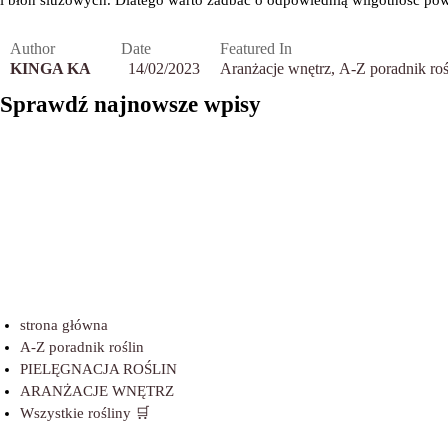
Author
Date
Featured In
KINGA KA
14/02/2023
Aranżacje wnętrz
A-Z poradnik roś
Szukasz Promocji
kmspic
Sprawdź
najnowsze wpisy
Specjalnych dla
✓ Acti
Monstera monkey
Polskich Graczy?
Office
Eupho
mask – monstera
Sprawdź NV Casino!
Free 
wilczo
adansonii
Hedera bluszcz –
domu
Crassu
wymagania i uprawa
Drzewk
strona główna
A-Z poradnik roślin
PIELĘGNACJA ROŚLIN
ARANŻACJE WNĘTRZ
Wszystkie rośliny 🛒