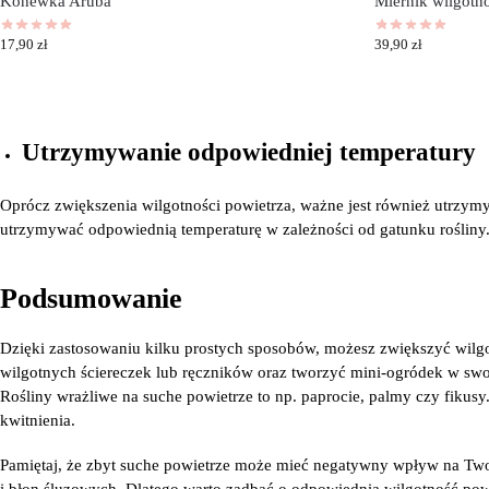
Konewka Aruba
Miernik wilgotn
17,90
zł
39,90
zł
Utrzymywanie odpowiedniej temperatury
Oprócz zwiększenia wilgotności powietrza, ważne jest również utrzym
utrzymywać odpowiednią temperaturę w zależności od gatunku rośliny. 
Podsumowanie
Dzięki zastosowaniu kilku prostych sposobów, możesz zwiększyć wilgo
wilgotnych ściereczek lub ręczników oraz tworzyć mini-ogródek w sw
Rośliny wrażliwe na suche powietrze to np. paprocie, palmy czy fikusy. 
kwitnienia.
Pamiętaj, że zbyt suche powietrze może mieć negatywny wpływ na Two
i błon śluzowych. Dlatego warto zadbać o odpowiednią wilgotność po