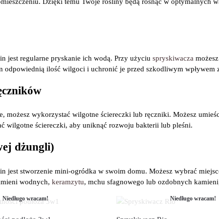
 pomieszczeniu. Dzięki temu Twoje rośliny będą rosnąć w optymalnych
n jest regularne pryskanie ich wodą. Przy użyciu
spryskiwacza
możesz 
m odpowiednią ilość wilgoci i uchronić je przed szkodliwym wpływem 
ręczników
e, możesz wykorzystać wilgotne ściereczki lub ręczniki. Możesz umieśc
ć wilgotne ściereczki, aby uniknąć rozwoju bakterii lub pleśni.
ej dżungli)
in jest stworzenie mini-ogródka w swoim domu. Możesz wybrać miejsce
 kamieni wodnych,
keramzytu
, mchu sfagnowego lub ozdobnych kamieni,
Niedługo wracam!
Niedługo wracam!