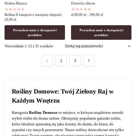
Hedera Bluszcz
Drzewko oliwne
Roślina II kategorii o mniejszej objętości
zł
89,90
zł
–
399,90
zł
29,90
zł
Powiadom mnie o dostępności
Powiadom mnie o dostępności
produktu
produktu
Wyświetlanie 1–12 z 31 wyników
1
2
3
Rośliny Domowe: Twój Zielony Raj w
Każdym Wnętrzu
Kategoria
Rośliny Domowe
to miejsce, w którym znajdziesz szeroki
wybór roślin do domu online. Oferujemy popularne gatunki roślin,
które idealnie sprawdzą się jako kwiaty do domu, do biura, do
sypialni czy innych przestrzeni. Nasze rośliny doniczkowe nie tylko
udekorują Twoje wnętrze, ale również wprowadzą szereg korzyści,