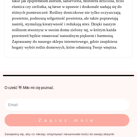
takie jak epipremnum aureum, sansevieria, monstera deliciosa, ficus
elastica czy zielistka, są łatwe w uprawie i doskonale nadają się do
różnych pomieszczeń. Rośliny doniczkowe nie tylko oczyszczają
powietrze, podnoszą wilgotność powietrza, ale także poprawiają
nastrój, stymulują kreatywność i redukują stres. Dzięki naszym
roślinom stworzysz w swoim domu zielony raj, w którym każda
przestrzeń będzie emanować naturalnym pięknem i harmonią.
Zapraszamy do naszego sklepu internetowego, gdzie znajdziesz
bogaty wybór roślin domowych, które odmienią Twoje wnętrza.
O cześć 👋 Miło mi cię poznać.
Zapisz mnie
Zarejestruj się, aby co miesiąc otrzymywać niesamowite treści do swojej skrzynki