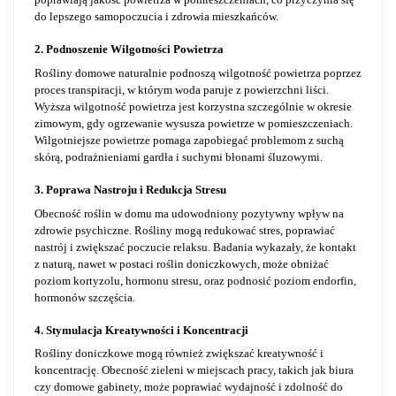
do lepszego samopoczucia i zdrowia mieszkańców.
2. Podnoszenie Wilgotności Powietrza
Rośliny domowe naturalnie podnoszą wilgotność powietrza poprzez
proces transpiracji, w którym woda paruje z powierzchni liści.
Wyższa wilgotność powietrza jest korzystna szczególnie w okresie
zimowym, gdy ogrzewanie wysusza powietrze w pomieszczeniach.
Wilgotniejsze powietrze pomaga zapobiegać problemom z suchą
skórą, podrażnieniami gardła i suchymi błonami śluzowymi.
3. Poprawa Nastroju i Redukcja Stresu
Obecność roślin w domu ma udowodniony pozytywny wpływ na
zdrowie psychiczne. Rośliny mogą redukować stres, poprawiać
nastrój i zwiększać poczucie relaksu. Badania wykazały, że kontakt
z naturą, nawet w postaci roślin doniczkowych, może obniżać
poziom kortyzolu, hormonu stresu, oraz podnosić poziom endorfin,
hormonów szczęścia.
4. Stymulacja Kreatywności i Koncentracji
Rośliny doniczkowe mogą również zwiększać kreatywność i
koncentrację. Obecność zieleni w miejscach pracy, takich jak biura
czy domowe gabinety, może poprawiać wydajność i zdolność do