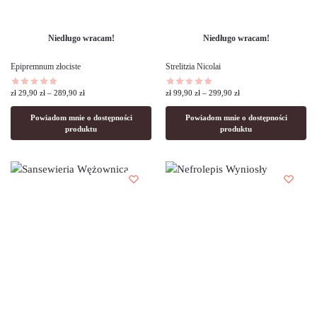
Niedługo wracam!
Niedługo wracam!
Epipremnum złociste
Strelitzia Nicolai
zł
29,90
zł
–
289,90
zł
zł
99,90
zł
–
299,90
zł
Powiadom mnie o dostępności
Powiadom mnie o dostępności
produktu
produktu