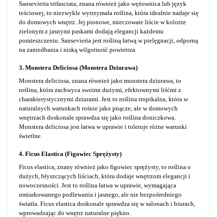
Sansevieria trifasciata, znana również jako wężownica lub język
teściowej, to niezwykle wytrzymała roślina, która idealnie nadaje się
do domowych wnętrz. Jej pionowe, mieczowate liście w kolorze
zielonym z jasnymi paskami dodają elegancji każdemu
pomieszczeniu. Sansevieria jest rośliną łatwą w pielęgnacji, odporną
na zaniedbania i niską wilgotność powietrza.
3. Monstera Deliciosa (Monstera Dziurawa)
Monstera deliciosa, znana również jako monstera dziurawa, to
roślina, która zachwyca swoimi dużymi, efektownymi liśćmi z
charakterystycznymi dziurami. Jest to roślina tropikalna, która w
naturalnych warunkach rośnie jako pnącze, ale w domowych
wnętrzach doskonale sprawdza się jako roślina doniczkowa.
Monstera deliciosa jest łatwa w uprawie i toleruje różne warunki
świetlne.
4. Ficus Elastica (Figowiec Sprężysty)
Ficus elastica, znany również jako figowiec sprężysty, to roślina o
dużych, błyszczących liściach, która dodaje wnętrzom elegancji i
nowoczesności. Jest to roślina łatwa w uprawie, wymagająca
umiarkowanego podlewania i jasnego, ale nie bezpośredniego
światła. Ficus elastica doskonale sprawdza się w salonach i biurach,
wprowadzając do wnętrz naturalne piękno.