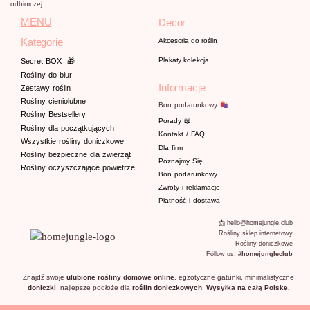
odbiorczej.
MENU
Decor
Kategorie
Akcesoria do roślin
Plakaty kolekcja
Secret BOX
🎁
Rośliny do biur
Informacje
Zestawy roślin
Rośliny cieniolubne
Bon podarunkowy
Rośliny Bestsellery
Porady
📖
Rośliny dla początkujących
Kontakt / FAQ
Wszystkie rośliny doniczkowe
Dla firm
Rośliny bezpieczne dla zwierząt
Poznajmy
Się
Rośliny oczyszczające powietrze
Bon podarunkowy
Zwroty i reklamacje
Płatność i dostawa
📩 hello@homejungle.club
Rośliny sklep internetowy
Rośliny doniczkowe
Follow us:
#homejungleclub
Znajdź swoje
ulubione
rośliny domowe online
, egzotyczne gatunki, minimalistyczne
doniczki
, najlepsze podłoże dla
roślin doniczkowych
.
Wysyłka na całą Polskę.