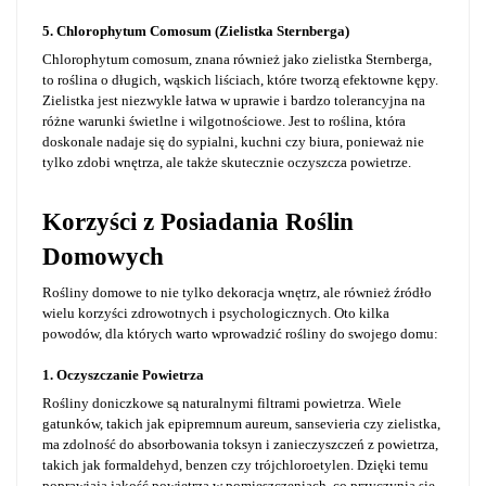
5. Chlorophytum Comosum (Zielistka Sternberga)
Chlorophytum comosum, znana również jako zielistka Sternberga,
to roślina o długich, wąskich liściach, które tworzą efektowne kępy.
Zielistka jest niezwykle łatwa w uprawie i bardzo tolerancyjna na
różne warunki świetlne i wilgotnościowe. Jest to roślina, która
doskonale nadaje się do sypialni, kuchni czy biura, ponieważ nie
tylko zdobi wnętrza, ale także skutecznie oczyszcza powietrze.
Korzyści z Posiadania Roślin
Domowych
Rośliny domowe to nie tylko dekoracja wnętrz, ale również źródło
wielu korzyści zdrowotnych i psychologicznych. Oto kilka
powodów, dla których warto wprowadzić rośliny do swojego domu:
1. Oczyszczanie Powietrza
Rośliny doniczkowe są naturalnymi filtrami powietrza. Wiele
gatunków, takich jak epipremnum aureum, sansevieria czy zielistka,
ma zdolność do absorbowania toksyn i zanieczyszczeń z powietrza,
takich jak formaldehyd, benzen czy trójchloroetylen. Dzięki temu
poprawiają jakość powietrza w pomieszczeniach, co przyczynia się