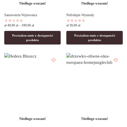
Niedługo wracam!
Niedługo wracam!
Sansewieria Wężownica
Nefrolepis Wyniosły
zł
49,90
zł
–
199,90
zł
zł
39,90
zł
Powiadom mnie o dostępności
Powiadom mnie o dostępności
produktu
produktu
Niedługo wracam!
Niedługo wracam!