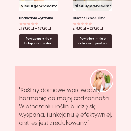
Niedługo wracam!
Niedługo wracam!
Chamedora wytworna
Dracena Lemon Lime
zł
29,90
zł
–
159,90
zł
zł
0,00
zł
–
299,90
zł
Powiadom mnie o
Powiadom mnie o
dostępności produktu
dostępności produktu
"Rośliny domowe wprowadziły
harmonię do mojej codzienności.
W otoczeniu roślin budzę się
wyspana, funkcjonuję efektywniej,
a stres jest zredukowany."