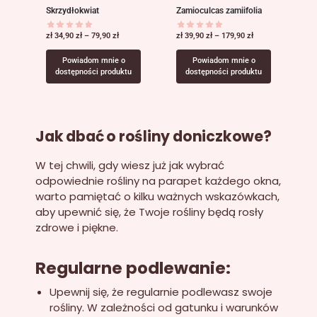
Skrzydłokwiat
Zamioculcas zamiifolia
zł
34,90
zł
–
79,90
zł
zł
39,90
zł
–
179,90
zł
Powiadom mnie o
Powiadom mnie o
dostępności produktu
dostępności produktu
Jak dbać o rośliny doniczkowe?
W tej chwili, gdy wiesz już jak wybrać
odpowiednie rośliny na parapet każdego okna,
warto pamiętać o kilku ważnych wskazówkach,
aby upewnić się, że Twoje rośliny będą rosły
zdrowe i piękne.
Regularne podlewanie:
Upewnij się, że regularnie podlewasz swoje
rośliny. W zależności od gatunku i warunków