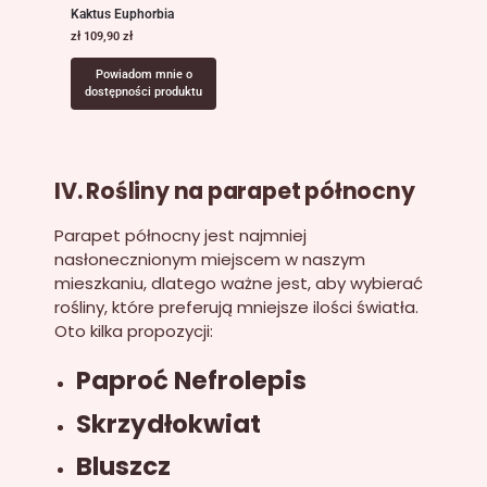
Kaktus Euphorbia
zł
109,90
zł
Powiadom mnie o
dostępności produktu
IV. Rośliny na parapet północny
Parapet północny jest najmniej
nasłonecznionym miejscem w naszym
mieszkaniu, dlatego ważne jest, aby wybierać
rośliny, które preferują mniejsze ilości światła.
Oto kilka propozycji:
Paproć Nefrolepis
Skrzydłokwiat
Bluszcz