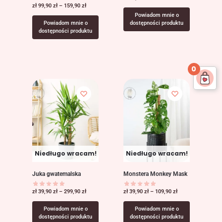
zł
99,90
zł
–
159,90
zł
Powiadom mnie o
Powiadom mnie o
dostępności produktu
dostępności produktu
0
Niedługo wracam!
Niedługo wracam!
Juka gwatemalska
Monstera Monkey Mask
zł
39,90
zł
–
299,90
zł
zł
39,90
zł
–
109,90
zł
Powiadom mnie o
Powiadom mnie o
dostępności produktu
dostępności produktu