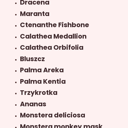
Dracena
Maranta
Ctenanthe Fishbone
Calathea Medallion
Calathea Orbifolia
Bluszcz
Palma Areka
Palma Kentia
Trzykrotka
Ananas
Monstera deliciosa
Monstera monkey mask