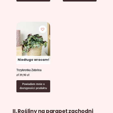
Niedługo wracam!
Trzykrotka Zebrina
zł
39,90
zł
Powiadom mnie o
dostępności produktu
II. Rośliny na parapet zachodni