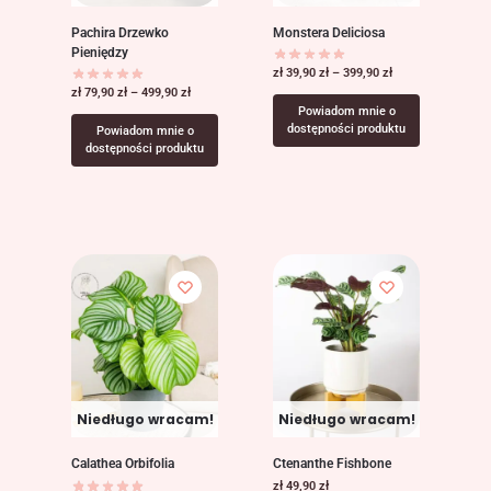
Pachira Drzewko
Monstera Deliciosa
Pieniędzy
zł
39,90
zł
–
399,90
zł
zł
79,90
zł
–
499,90
zł
Powiadom mnie o
dostępności produktu
Powiadom mnie o
dostępności produktu
Niedługo wracam!
Niedługo wracam!
Calathea Orbifolia
Ctenanthe Fishbone
zł
49,90
zł