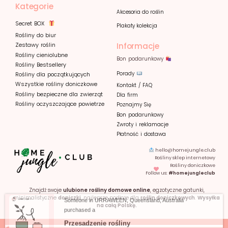
Kategorie
Akcesoria do roślin
Secret BOX
Plakaty kolekcja
Rośliny do biur
Informacje
Zestawy roślin
Rośliny cieniolubne
Bon podarunkowy
Rośliny Bestsellery
Porady
Rośliny dla początkujących
Wszystkie rośliny doniczkowe
Kontakt / FAQ
Rośliny bezpieczne dla zwierząt
Dla firm
Rośliny oczyszczające powietrze
Poznajmy
Się
Bon podarunkowy
Zwroty i reklamacje
Płatność i dostawa
hello@homejungle.club
Rośliny sklep internetowy
Rośliny doniczkowe
Follow us:
#homejungleclub
Znajdź swoje
ulubione
rośliny domowe online
, egzotyczne gatunki,
minimalistyczne
doniczki
, najlepsze podłoże dla
roślin doniczkowych
.
Wysyłka
na całą Polskę.