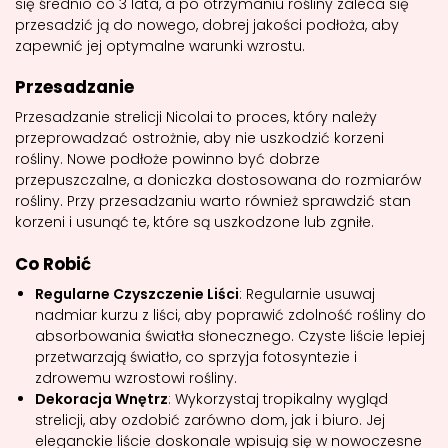
się średnio co 3 lata, a po otrzymaniu rośliny zaleca się
przesadzić ją do nowego, dobrej jakości podłoża, aby
zapewnić jej optymalne warunki wzrostu.
Przesadzanie
Przesadzanie strelicji Nicolai to proces, który należy
przeprowadzać ostrożnie, aby nie uszkodzić korzeni
rośliny. Nowe podłoże powinno być dobrze
przepuszczalne, a doniczka dostosowana do rozmiarów
rośliny. Przy przesadzaniu warto również sprawdzić stan
korzeni i usunąć te, które są uszkodzone lub zgniłe.
Co Robić
Regularne Czyszczenie Liści
: Regularnie usuwaj
nadmiar kurzu z liści, aby poprawić zdolność rośliny do
absorbowania światła słonecznego. Czyste liście lepiej
przetwarzają światło, co sprzyja fotosyntezie i
zdrowemu wzrostowi rośliny.
Dekoracja Wnętrz
: Wykorzystaj tropikalny wygląd
strelicji, aby ozdobić zarówno dom, jak i biuro. Jej
eleganckie liście doskonale wpisują się w nowoczesne