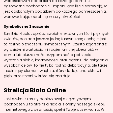
wartościowym dodatkiem do każdego domu. Jej
egzotyczne pochodzenie i imponujące liście sprawiają, że
jest doskonałym dodatkiem do każdego pomieszczenia,
wprowadzając odrobinę natury i świeżości.
Symboliczne Znaczenie
Strelitzia Nicolai, oprócz swoich efektownych liści i pięknych
kwiatów, posiada jeszcze jedną fascynującą cechę – jest
to roślina o znaczeniu symbolicznym. Często kojarzona z
wyrazistymi wartościami i dążeniami, jej obecność w
domu lub biurze może przypominać o potrzebie
wyrażania siebie, kreatywności oraz dążeniu do osiągania
wysokich celów. To nie tylko roślina dekoracyjna, ale także
inspirujący element wnętrza, który dodaje charakteru i
głębi przestrzeni, w której się znajduje.
Strelicja Biała Online
Jeśli szukasz rośliny doniczkowej o egzotycznym
pochodzeniu, to Strelitzia Nicolai z oferty naszego sklepu
internetowego z pewnością spełni Twoje oczekiwania. W