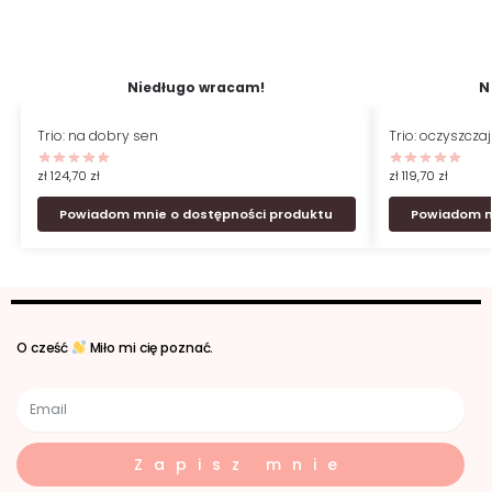
Niedługo wracam!
N
Trio: na dobry sen
Trio: oczyszcza
zł
124,70
zł
zł
119,70
zł
Powiadom mnie o dostępności produktu
Powiadom m
O cześć
Miło mi cię poznać.
Zapisz mnie