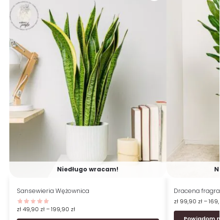
Niedługo wracam!
N
Sansewieria Wężownica
Dracena fragr
zł
99,90
zł
–
169
zł
49,90
zł
–
199,90
zł
Powiadom m