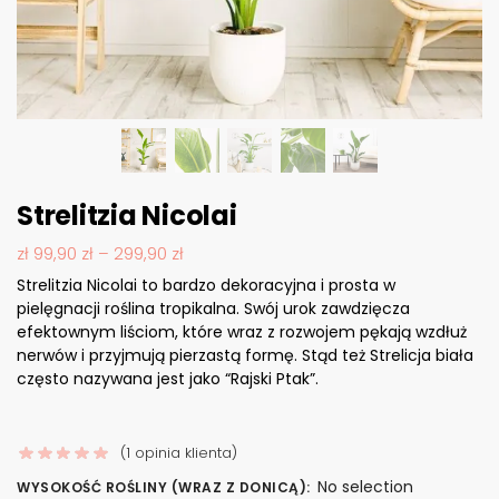
Strelitzia Nicolai
zł
99,90
zł
–
299,90
zł
Strelitzia Nicolai to bardzo dekoracyjna i prosta w
pielęgnacji roślina tropikalna. Swój urok zawdzięcza
efektownym liściom, które wraz z rozwojem pękają wzdłuż
nerwów i przyjmują pierzastą formę. Stąd też Strelicja biała
często nazywana jest jako “Rajski Ptak”.
(
1
opinia klienta)
No selection
WYSOKOŚĆ ROŚLINY (WRAZ Z DONICĄ)
: