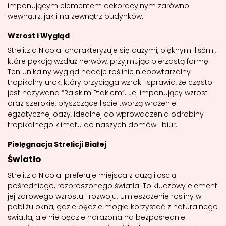
imponującym elementem dekoracyjnym zarówno
wewnątrz, jak i na zewnątrz budynków.
Wzrost i Wygląd
Strelitzia Nicolai charakteryzuje się dużymi, pięknymi liśćmi,
które pękają wzdłuż nerwów, przyjmując pierzastą formę.
Ten unikalny wygląd nadaje roślinie niepowtarzalny
tropikalny urok, który przyciąga wzrok i sprawia, że często
jest nazywana “Rajskim Ptakiem”. Jej imponujący wzrost
oraz szerokie, błyszczące liście tworzą wrażenie
egzotycznej oazy, idealnej do wprowadzenia odrobiny
tropikalnego klimatu do naszych domów i biur.
Pielęgnacja Strelicji Białej
Światło
Strelitzia Nicolai preferuje miejsca z dużą ilością
pośredniego, rozproszonego światła. To kluczowy element
jej zdrowego wzrostu i rozwoju. Umieszczenie rośliny w
pobliżu okna, gdzie będzie mogła korzystać z naturalnego
światła, ale nie będzie narażona na bezpośrednie