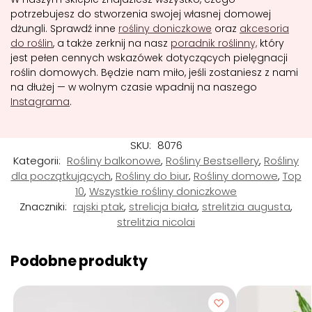
potrzebujesz do stworzenia swojej własnej domowej
dżungli. Sprawdź inne
rośliny doniczkowe
oraz
akcesoria
do roślin
, a także zerknij na nasz
poradnik roślinny,
który
jest pełen cennych wskazówek dotyczących pielęgnacji
roślin domowych. Będzie nam miło, jeśli zostaniesz z nami
na dłużej — w wolnym czasie wpadnij na naszego
Instagrama
.
SKU:
8076
Kategorii:
Rośliny balkonowe
,
Rośliny Bestsellery
,
Rośliny
dla początkujących
,
Rośliny do biur
,
Rośliny domowe
,
Top
10
,
Wszystkie rośliny doniczkowe
Znaczniki:
rajski ptak
,
strelicja biała
,
strelitzia augusta
,
strelitzia nicolai
Podobne produkty