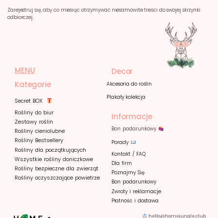
Zarejestruj się, aby co miesiąc otrzymywać niesamowite treści do swojej skrzynki
odbiorczej.
MENU
Decor
Kategorie
Akcesoria do roślin
Plakaty kolekcja
Secret BOX
Rośliny do biur
Informacje
Zestawy roślin
Bon podarunkowy
Rośliny cieniolubne
Rośliny Bestsellery
Porady
Rośliny dla początkujących
Kontakt / FAQ
Wszystkie rośliny doniczkowe
Dla firm
Rośliny bezpieczne dla zwierząt
Poznajmy
Się
Rośliny oczyszczające powietrze
Bon podarunkowy
Zwroty i reklamacje
Płatność i dostawa
hello@homejungle.club