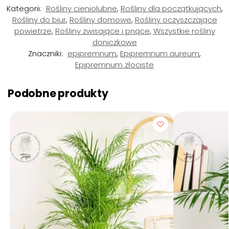
Kategorii:
Rośliny cieniolubne
,
Rośliny dla początkujących
,
Rośliny do biur
,
Rośliny domowe
,
Rośliny oczyszczające
powietrze
,
Rośliny zwisające i pnące
,
Wszystkie rośliny
doniczkowe
Znaczniki:
epipremnum
,
Epipremnum aureum
,
Epipremnum złociste
Podobne produkty