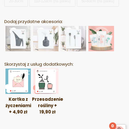
20-30cm
110-120cm (na paliku)
50-60cm (na paliku)
Dodaj przydatne akcesoria:
Skorzystaj z usług dodatkowych:
Kartka z
Przesadzenie
życzeniami
rośliny
+
+
4,90
zł
19,90
zł
0