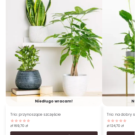
Niedługo wracam!
N
Trio: przynoszące szczęście
Trio: na dobry 
zł
169,70
zł
zł
124,70
zł