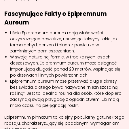
Fascynujące Fakty o Epipremnum
Aureum
Liście Epipremnum aureum mają właściwości
oczyszczające powietrze, usuwając toksyny takie jak
formaldehyd, benzen i toluen z powietrza w
zamkniętych pomieszczeniach.
W swojej naturalnej formie, w tropikalnych lasach
deszczowych, Epipremnum aureum może osiągnąć
imponującą długość ponad 20 metrów, wspinając się
po drzewach i innych powierzchniach.
Epipremnum aureum może przetrwać długie okresy
bez światła, dlatego bywa nazywane “niezniszczalną
rośliną”. Jest to idealna roślina dla osób, które dopiero
zaczynają swoją przygodę z ogrodnictwem lub mają
mało czasu na pielęgnację roślin.
Epipremnum pinnatum to kolejny popularny gatunek tego
rodzaju, charakteryzujący się podobnymi wymaganiami