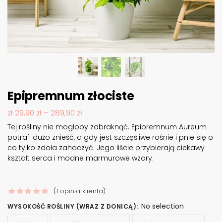
Epipremnum złociste
zł
29,90
zł
–
289,90
zł
Tej rośliny nie mogłoby zabraknąć. Epipremnum Aureum
potrafi dużo znieść, a gdy jest szczęśliwe rośnie i pnie się o
co tylko zdoła zahaczyć. Jego liście przybierają ciekawy
kształt serca i modne marmurowe wzory.
(
1
opinia klienta)
No selection
WYSOKOŚĆ ROŚLINY (WRAZ Z DONICĄ)
: