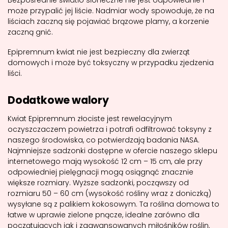
Bezpośrednie światło słoneczne nie jest odpowiednie i
może przypalić jej liście. Nadmiar wody spowoduje, że na
liściach zaczną się pojawiać brązowe plamy, a korzenie
zaczną gnić.
Epipremnum kwiat nie jest bezpieczny dla zwierząt
domowych i może być toksyczny w przypadku zjedzenia
liści.
Dodatkowe walory
Kwiat Epipremnum złociste jest rewelacyjnym
oczyszczaczem powietrza i potrafi odfiltrować toksyny z
naszego środowiska, co potwierdzają badania NASA.
Najmniejsze sadzonki dostępne w ofercie naszego sklepu
internetowego mają wysokość 12 cm – 15 cm, ale przy
odpowiedniej pielęgnacji mogą osiągnąć znacznie
większe rozmiary. Wyższe sadzonki, począwszy od
rozmiaru 50 – 60 cm (wysokość rośliny wraz z doniczką)
wysyłane są z palikiem kokosowym. Ta roślina domowa to
łatwe w uprawie zielone pnącze, idealne zarówno dla
początujących jak i zaawansowanych miłośników roślin.