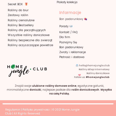
Plakaty kolekcja
Secret BOX
Rośliny do biur
Informacje
Zestawy roślin
Bon podarunkowy
Rośliny cieniolubne
Rośliny Bestsellery
Porady
Rośliny dla początkujących
Kontakt / FAQ
Wszystkie rośliny doniczkowe
Dla firm
Rośliny bezpieczne dla zwierząt
Poznajmy
Się
Rośliny oczyszczające powietrze
Bon podarunkowy
Zwroty i reklamacje
Płatność i dostawa
hello@homejungle.club
Rośliny sklep internetowy
Rośliny doniczkowe
Follow us:
#homejungleclub
Znajdź swoje
ulubione
rośliny domowe online
, egzotyczne gatunki,
minimalistyczne
doniczki
, najlepsze podłoże dla
roślin doniczkowych
.
Wysyłka
na całą Polskę.
Regulamin
|
Polityka prywatności
| © 2021 Home Jungle
Club | All Rights Reserved.