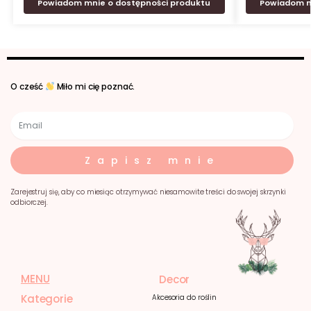
Powiadom mnie o dostępności produktu
Powiadom m
O cześć
Miło mi cię poznać.
Zapisz mnie
Zarejestruj się, aby co miesiąc otrzymywać niesamowite treści do swojej skrzynki
odbiorczej.
MENU
Decor
Kategorie
Akcesoria do roślin