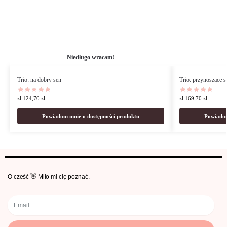
Niedługo wracam!
Trio: na dobry sen
Trio: przynoszące s
zł
124,70
zł
zł
169,70
zł
Powiadom mnie o dostępności produktu
Powiadom
O cześć 👋 Miło mi cię poznać.