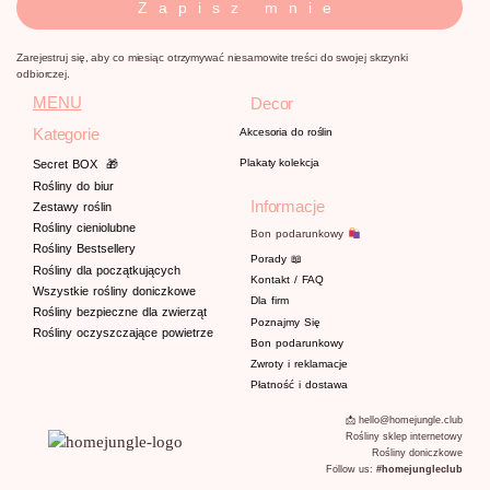
Zapisz mnie
Zarejestruj się, aby co miesiąc otrzymywać niesamowite treści do swojej skrzynki
odbiorczej.
MENU
Decor
Kategorie
Akcesoria do roślin
Plakaty kolekcja
Secret BOX
🎁
Rośliny do biur
Informacje
Zestawy roślin
Rośliny cieniolubne
Bon podarunkowy
Rośliny Bestsellery
Porady
📖
Rośliny dla początkujących
Kontakt / FAQ
Wszystkie rośliny doniczkowe
Dla firm
Rośliny bezpieczne dla zwierząt
Poznajmy
Się
Rośliny oczyszczające powietrze
Bon podarunkowy
Zwroty i reklamacje
Płatność i dostawa
📩 hello@homejungle.club
Rośliny sklep internetowy
Rośliny doniczkowe
Follow us:
#homejungleclub