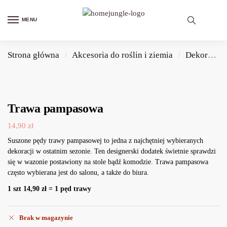
MENU
Strona główna
Akcesoria do roślin i ziemia
Dekoracje do domu
/
/
Trawa pampasowa
14,90
zł
Suszone pędy trawy pampasowej to jedna z najchętniej wybieranych
dekoracji w ostatnim sezonie. Ten designerski dodatek świetnie sprawdzi
się w wazonie postawiony na stole bądź komodzie. Trawa pampasowa
często wybierana jest do salonu, a także do biura.
1 szt 14,90 zł = 1 pęd trawy
Brak w magazynie