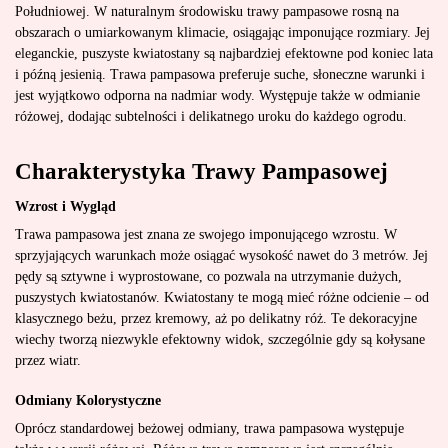
Południowej. W naturalnym środowisku trawy pampasowe rosną na
obszarach o umiarkowanym klimacie, osiągając imponujące rozmiary. Jej
eleganckie, puszyste kwiatostany są najbardziej efektowne pod koniec lata
i późną jesienią. Trawa pampasowa preferuje suche, słoneczne warunki i
jest wyjątkowo odporna na nadmiar wody. Występuje także w odmianie
różowej, dodając subtelności i delikatnego uroku do każdego ogrodu.
Charakterystyka Trawy Pampasowej
Wzrost i Wygląd
Trawa pampasowa jest znana ze swojego imponującego wzrostu. W
sprzyjających warunkach może osiągać wysokość nawet do 3 metrów. Jej
pędy są sztywne i wyprostowane, co pozwala na utrzymanie dużych,
puszystych kwiatostanów. Kwiatostany te mogą mieć różne odcienie – od
klasycznego beżu, przez kremowy, aż po delikatny róż. Te dekoracyjne
wiechy tworzą niezwykle efektowny widok, szczególnie gdy są kołysane
przez wiatr.
Odmiany Kolorystyczne
Oprócz standardowej beżowej odmiany, trawa pampasowa występuje