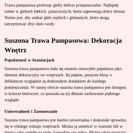
Trawa pampasowa preferuje gleby dobrze przepuszczalne. Najlepiej
rośnie w glebach lekkich, piaszczystych, które zapewniają dobry drenaż.
Ważne jest, aby unikać gleb ciężkich i gliniastych, które mogą
zatrzymywać zbyt dużo wody.
Suszona Trawa Pampasowa: Dekoracja
Wnętrz
Popularność w Aranżacjach
Suszona trawa pampasowa stała się ostatnio niezwykle popularna jako
element dekoracyjny we wnętrzach. Jej piękne, puszyste kłosy o
delikatnym wyglądzie są doskonałym dodatkiem do każdego
pomieszczenia. W naszej ofercie suszona trawa pampasowa jest dostępna
w kolorze beżowym, co pozwala na jej dłuższe zachowanie pięknego
wyglądu.
Uniwersalność i Zastosowanie
Suszona trawa pampasowa jest bardzo uniwersalna i doskonale sprawdza
się w różnego rodzaju wnętrzach. Można ją umieścić w wazonie lub w
donicy jako ozdobę na stole, komodzie czy półce. Można także stworzyć