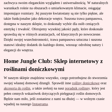
zachwyca swoim eleganckim wyglądem i uniwersalnością. W naturalnych
warunkach rośnie na obszarach o umiarkowanym klimacie, osiągając
imponujące rozmiary. Jej puszyste kwiatostany są nie tylko piękne, ale
także funkcjonalne jako dekoracje wnętrz. Suszona trawa pampasowa,
dostępna w naszym sklepie, to doskonały wybór dla osób ceniących
estetykę i trwałość. Oferujemy wysokiej jakości pędy, które doskonale
sprawdzą się w różnych aranżacjach, od klasycznych po nowoczesne.
Dzięki swojej wszechstronności, trawa pampasowa sztuczna i suszona
stanowi idealny dodatek do każdego domu, wnosząc odrobinę natury i
elegancji do wnętrza.
Home Jungle Club: Sklep internetowy z
roślinami doniczkowymi
W naszym sklepie znajdziesz wszystko, czego potrzebujesz do stworzenia
swojej własnej domowej dżungli. Sprawdź inne
rośliny doniczkowe
oraz
akcesoria do roślin
, a także zerknij na nasz
poradnik roślinny,
który jest
pełen cennych wskazówek dotyczących pielęgnacji roślin domowych.
Będzie nam miło, jeśli zostaniesz z nami na dłużej — w wolnym czasie
wpadnij na naszego
Instagrama
.