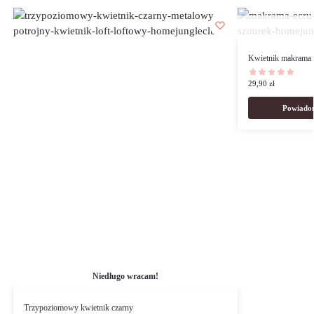
Kwietnik makrama 
29,90
zł
Powiadom
Niedługo wracam!
Trzypoziomowy kwietnik czarny