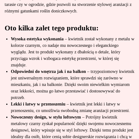
tarasie czy w ogrodzie, gdzie pozwoli na stworzenie stylowej aranżacji z
różnymi gatunkami roślin doniczkowych.
Oto kilka zalet tego produktu:
Wysoka estetyka wykonania
– kwietnik został wykonany z metalu w
kolorze czarnym, co nadaje mu nowoczesnego i eleganckiego
wyglądu. Jest to produkt wykonany z dbałością o detale, który
przyciąga wzrok i wzbogaca estetykę przestrzeni, w której się
znajduje.
Odpowiedni do wnętrza jak i na balkon
– trzypoziomowy kwietnik
jest uniwersalnym rozwiązaniem, które sprawdzi się zarówno w
mieszkaniu, jak i na balkonie. Dzięki swoim niewielkim wymiarom
oraz lekkości, można go łatwo przestawiać i dostosowywać do
potrzeb.
Lekki i łatwy w przenoszeniu
– kwietnik jest lekki i łatwy w
przenoszeniu, co umożliwia swobodną zmianę aranżacji przestrzeni.
Nowoczesny design, w stylu loftowym
– Potrójny kwietnik
metalowy czarny zyskał popularność dzięki swojemu nowoczesnemu
designowi, który wpisuje się w styl loftowy. Dzięki temu produkt jest
idealny dla osób, które cenią sobie designerskie rozwiązania i chcą w