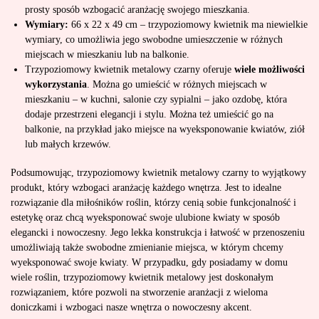
prosty sposób wzbogacić aranżację swojego mieszkania.
Wymiary:
66 x 22 x 49 cm – trzypoziomowy kwietnik ma niewielkie
wymiary, co umożliwia jego swobodne umieszczenie w różnych
miejscach w mieszkaniu lub na balkonie.
Trzypoziomowy kwietnik metalowy czarny oferuje
wiele możliwości
wykorzystania
. Można go umieścić w różnych miejscach w
mieszkaniu – w kuchni, salonie czy sypialni – jako ozdobę, która
dodaje przestrzeni elegancji i stylu. Można też umieścić go na
balkonie, na przykład jako miejsce na wyeksponowanie kwiatów, ziół
lub małych krzewów.
Podsumowując, trzypoziomowy kwietnik metalowy czarny to wyjątkowy
produkt, który wzbogaci aranżację każdego wnętrza. Jest to idealne
rozwiązanie dla miłośników roślin, którzy cenią sobie funkcjonalność i
estetykę oraz chcą wyeksponować swoje ulubione kwiaty w sposób
elegancki i nowoczesny. Jego lekka konstrukcja i łatwość w przenoszeniu
umożliwiają także swobodne zmienianie miejsca, w którym chcemy
wyeksponować swoje kwiaty. W przypadku, gdy posiadamy w domu
wiele roślin, trzypoziomowy kwietnik metalowy jest doskonałym
rozwiązaniem, które pozwoli na stworzenie aranżacji z wieloma
doniczkami i wzbogaci nasze wnętrza o nowoczesny akcent.