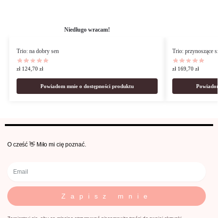
Niedługo wracam!
Trio: na dobry sen
Trio: przynoszące s
zł
124,70
zł
zł
169,70
zł
Powiadom mnie o dostępności produktu
Powiadom
O cześć 👋 Miło mi cię poznać.
Zapisz mnie