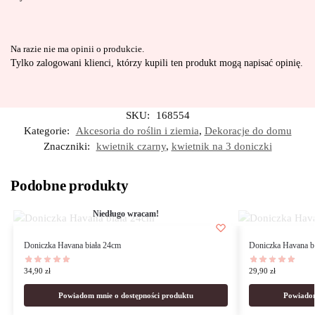
Na razie nie ma opinii o produkcie.
Tylko zalogowani klienci, którzy kupili ten produkt mogą napisać opinię.
SKU:
168554
Kategorie:
Akcesoria do roślin i ziemia
,
Dekoracje do domu
Znaczniki:
kwietnik czarny
,
kwietnik na 3 doniczki
Podobne produkty
Niedługo wracam!
Doniczka Havana biała 24cm
Doniczka Havana b
34,90
zł
29,90
zł
Powiadom mnie o dostępności produktu
Powiadom