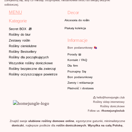
Zarejestruj się, aby co miesiąc otrzymywać niesamowite treści do swojej skrzynki
odbiorczej.
MENU
Decor
Kategorie
Akcesoria do roślin
Plakaty kolekcja
Secret BOX
🎁
Rośliny do biur
Informacje
Zestawy roślin
Rośliny cieniolubne
Bon podarunkowy
Rośliny Bestsellery
Porady
📖
Rośliny dla początkujących
Kontakt / FAQ
Wszystkie rośliny doniczkowe
Dla firm
Rośliny bezpieczne dla zwierząt
Poznajmy
Się
Rośliny oczyszczające powietrze
Bon podarunkowy
Zwroty i reklamacje
Płatność i dostawa
📩 hello@homejungle.club
Rośliny sklep internetowy
Rośliny doniczkowe
Follow us:
#homejungleclub
Znajdź swoje
ulubione
rośliny domowe online
, egzotyczne gatunki, minimalistyczne
doniczki
, najlepsze podłoże dla
roślin doniczkowych
.
Wysyłka na całą Polskę.