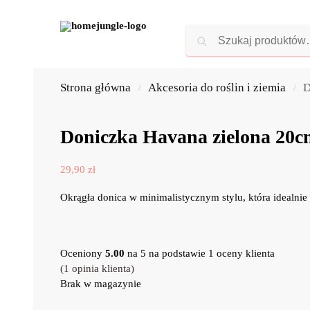
Strona główna
Akcesoria do roślin i ziemia
D
/
/
Doniczka Havana zielona 20c
29,90
zł
Okrągła donica w minimalistycznym stylu, która idealni
Oceniony
5.00
na 5 na podstawie
1
oceny klienta
(
1
opinia klienta)
Brak w magazynie