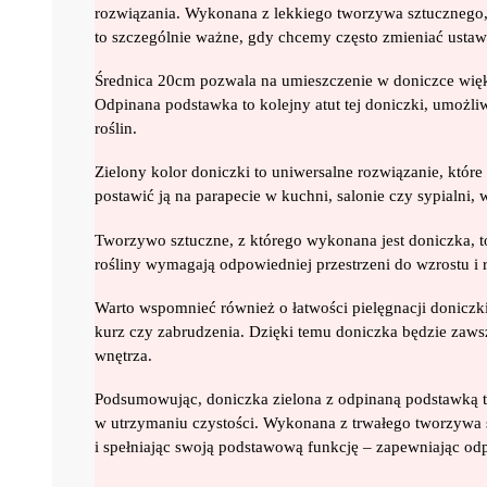
rozwiązania. Wykonana z lekkiego tworzywa sztucznego, do
to szczególnie ważne, gdy chcemy często zmieniać ustawi
Średnica 20cm pozwala na umieszczenie w doniczce więks
Odpinana podstawka to kolejny atut tej doniczki, umożl
roślin.
Zielony kolor doniczki to uniwersalne rozwiązanie, któr
postawić ją na parapecie w kuchni, salonie czy sypialni, w
Tworzywo sztuczne, z którego wykonana jest doniczka, to
rośliny wymagają odpowiedniej przestrzeni do wzrostu i
Warto wspomnieć również o łatwości pielęgnacji doniczki
kurz czy zabrudzenia. Dzięki temu doniczka będzie zaws
wnętrza.
Podsumowując, doniczka zielona z odpinaną podstawką to
w utrzymaniu czystości. Wykonana z trwałego tworzywa s
i spełniając swoją podstawową funkcję – zapewniając od