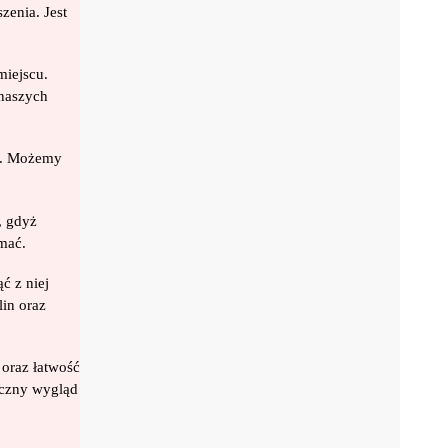
zenia. Jest
miejscu.
 naszych
za. Możemy
, gdyż
mać.
ć z niej
in oraz
 oraz łatwość
yczny wygląd