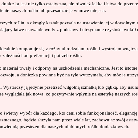
niczka jest nie tylko estetyczna, ale również lekka i łatwa do przenos
enie naszych roślin lub przesadzać je w nowe miejsca.
zych roślin, a okrągły kształt pozwala na ustawienie jej w dowolnym 
iwiający łatwe usuwanie wody z podstawy i utrzymanie czystości wokół
e idealnie komponuje się z różnymi rodzajami roślin i wystrojem wnętr
 zależności od preferencji i potrzeb roślin.
 materiał trwały i odporny na uszkodzenia mechaniczne. Jest to istotne
 rozwoju, a doniczka powinna być na tyle wytrzymała, aby móc je utrzy
. Wystarczy ją jedynie przetrzeć wilgotną szmatką lub gąbką, aby usuną
ze wyglądała jak nowa, co pozytywnie wpłynie na estetykę naszych rośl
 świetny wybór dla każdego, kto ceni sobie funkcjonalność, elegancję
ztucznego, będzie służyła nam przez wiele lat, zachowując swój estet
powiednią przestrzeń dla naszych ulubionych roślin doniczkowych.