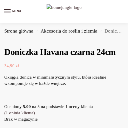
MENU
Strona główna
Akcesoria do roślin i ziemia
Doniczka Havana czarna 24cm
/
/
Doniczka Havana czarna 24cm
34,90
zł
Okrągła donica w minimalistycznym stylu, która idealnie
wkomponuje się w każde wnętrze.
Oceniony
5.00
na 5 na podstawie
1
oceny klienta
(
1
opinia klienta)
Brak w magazynie