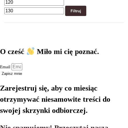
Filtruj
O cześć
Miło mi cię poznać.
Email
Zapisz mnie
Zarejestruj się, aby co miesiąc
otrzymywać niesamowite treści do
swojej skrzynki odbiorczej.
Nie spamujemy! Przeczytaj naszą