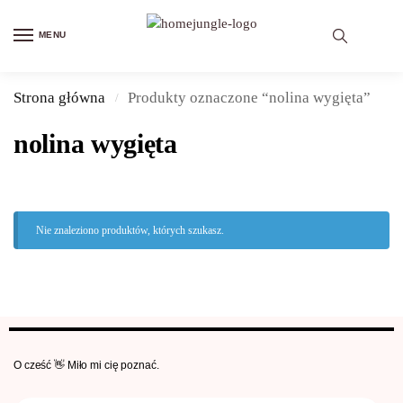
MENU
Strona główna
Produkty oznaczone “nolina wygięta”
/
nolina wygięta
Nie znaleziono produktów, których szukasz.
O cześć 👋 Miło mi cię poznać.