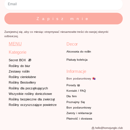
Zapisz mnie
Zarejestruj się, aby co miesiąc otrzymywać niesamowite treści do swojej skrzynki
odbiorczej.
MENU
Decor
Kategorie
Akcesoria do roślin
Plakaty kolekcja
Secret BOX
🎁
Rośliny do biur
Informacje
Zestawy roślin
Rośliny cieniolubne
Bon podarunkowy
Rośliny Bestsellery
Porady
📖
Rośliny dla początkujących
Kontakt / FAQ
Wszystkie rośliny doniczkowe
Dla firm
Rośliny bezpieczne dla zwierząt
Poznajmy
Się
Rośliny oczyszczające powietrze
Bon podarunkowy
Zwroty i reklamacje
Płatność i dostawa
📩 hello@homejungle.club