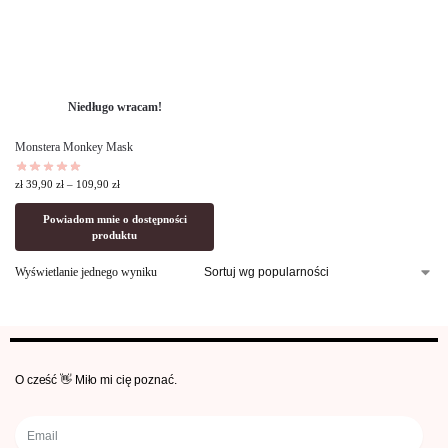
Niedługo wracam!
Monstera Monkey Mask
zł
39,90
zł
–
109,90
zł
Powiadom mnie o dostępności
produktu
Wyświetlanie jednego wyniku
O cześć 👋 Miło mi cię poznać.