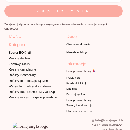
Zapisz mnie
Zarejestruj się, aby co miesiąc otrzymywać niesamowite treści do swojej skrzynki
odbiorczej.
MENU
Decor
Kategorie
Akcesoria do roślin
Plakaty kolekcja
Secret BOX
🎁
Rośliny do biur
Informacje
Zestawy roślin
Rośliny cieniolubne
Bon podarunkowy
Rośliny Bestsellery
Porady
📖
Rośliny dla początkujących
Kontakt / FAQ
Wszystkie rośliny doniczkowe
Dla firm
Rośliny bezpieczne dla zwierząt
Poznajmy
Się
Rośliny oczyszczające powietrze
Bon podarunkowy
Zwroty i reklamacje
Płatność i dostawa
📩 hello@homejungle.club
Rośliny sklep internetowy
Rośliny doniczkowe