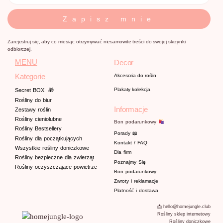
Zapisz mnie
Zarejestruj się, aby co miesiąc otrzymywać niesamowite treści do swojej skrzynki
odbiorczej.
MENU
Decor
Kategorie
Akcesoria do roślin
Plakaty kolekcja
Secret BOX
🎁
Rośliny do biur
Informacje
Zestawy roślin
Rośliny cieniolubne
Bon podarunkowy
Rośliny Bestsellery
Porady
📖
Rośliny dla początkujących
Kontakt / FAQ
Wszystkie rośliny doniczkowe
Dla firm
Rośliny bezpieczne dla zwierząt
Poznajmy
Się
Rośliny oczyszczające powietrze
Bon podarunkowy
Zwroty i reklamacje
Płatność i dostawa
📩 hello@homejungle.club
Rośliny sklep internetowy
Rośliny doniczkowe