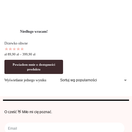
Niedługo wracam!
Drzewko oliwne
zł
89,90
zł
–
399,90
zł
Powiadom mnie o dostępności
produktu
Wyświetlanie jednego wyniku
O cześć 👋 Miło mi cię poznać.