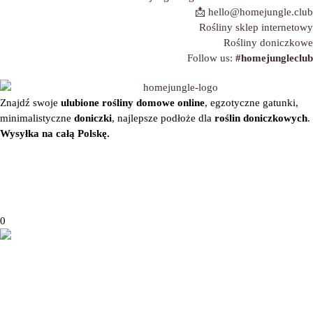
📩 hello@homejungle.club
Rośliny sklep internetowy
Rośliny doniczkowe
Follow us:
#homejungleclub
Znajdź swoje
ulubione
rośliny domowe online
, egzotyczne gatunki,
minimalistyczne
doniczki
, najlepsze podłoże dla
roślin doniczkowych
.
Wysyłka na całą Polskę.
Regulamin
|
Polityka prywatności
| © 2021 Home Jungle Club | All
Rights Reserved.
0