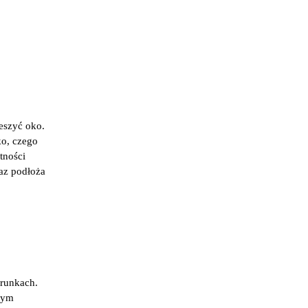
ieszyć oko.
ko, czego
tności
raz podłoża
arunkach.
wym