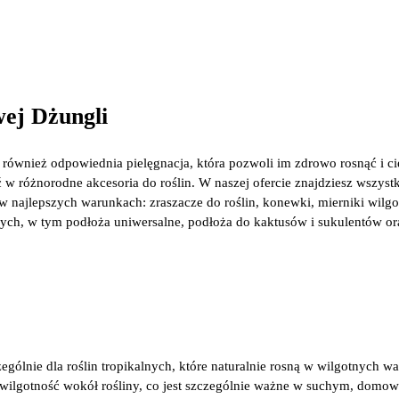
wej Dżungli
e również odpowiednia pielęgnacja, która pozwoli im zdrowo rosnąć i c
 w różnorodne akcesoria do roślin. W naszej ofercie znajdziesz wszyst
 w najlepszych warunkach: zraszacze do roślin, konewki, mierniki wilgo
owych, w tym podłoża uniwersalne, podłoża do kaktusów i sukulentów o
zególnie dla roślin tropikalnych, które naturalnie rosną w wilgotnych w
 wilgotność wokół rośliny, co jest szczególnie ważne w suchym, domo