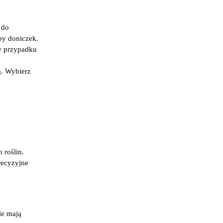
 do
zby doniczek.
 w przypadku
ą. Wybierz
 roślin.
recyzyjne
le mają