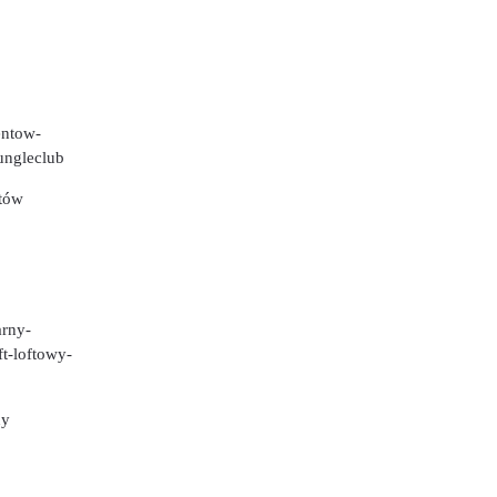
ntów
ny