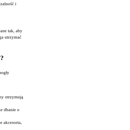
zalność i
wane tak, aby
aga utrzymać
n?
mogły
iny otrzymują
że dbanie o
e akcesoria,