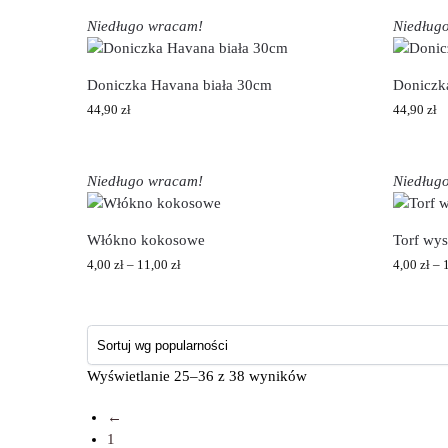
Niedługo wracam!
Niedług
Doniczka Havana biała 30cm
Doniczk
44,90
zł
44,90
zł
Niedługo wracam!
Niedług
Włókno kokosowe
Torf wys
4,00
zł
–
11,00
zł
4,00
zł
–
Wyświetlanie 25–36 z 38 wyników
←
1