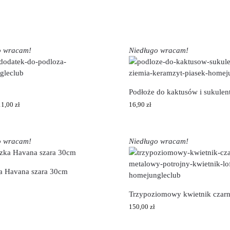
o wracam!
Niedługo wracam!
Podłoże do kaktusów i sukule
11,00
zł
16,90
zł
o wracam!
Niedługo wracam!
a Havana szara 30cm
Trzypoziomowy kwietnik czar
150,00
zł