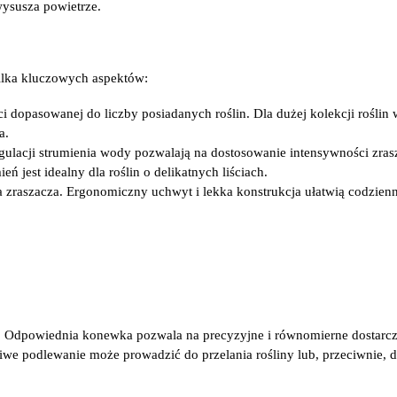
ysusza powietrze.
kilka kluczowych aspektów:
ci dopasowanej do liczby posiadanych roślin. Dla dużej kolekcji roślin
a.
egulacji strumienia wody pozwalają na dostosowanie intensywności zras
ń jest idealny dla roślin o delikatnych liściach.
 zraszacza. Ergonomiczny uchwyt i lekka konstrukcja ułatwią codzien
ji. Odpowiednia konewka pozwala na precyzyjne i równomierne dostarc
ciwe podlewanie może prowadzić do przelania rośliny lub, przeciwnie, d