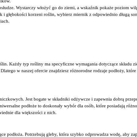
ników.
bsłudze. Wystarczy włożyć go do ziemi, a wskaźnik pokaże poziom wil
k i głębokości korzeni roślin, wybierz miernik z odpowiednio długą son
iach.
in. Każdy typ rośliny ma specyficzne wymagania dotyczące składu zie
Dlatego w naszej ofercie znajdziesz różnorodne rodzaje podłoży, które
doniczkowych. Jest bogate w składniki odżywcze i zapewnia dobrą prze
niwersalne podłoże to doskonały wybór dla osób, które posiadają różn
wiednie dla większości z nich.
ce podłoża. Potrzebują gleby, która szybko odprowadza wodę, aby zap