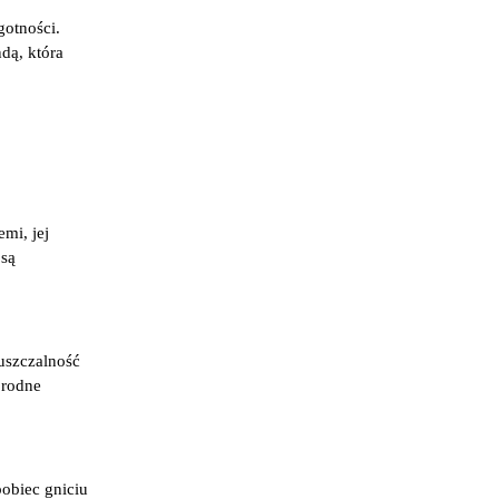
gotności.
dą, która
mi, jej
 są
puszczalność
orodne
obiec gniciu