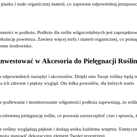
piasku i mało organicznej materii, co zapewnia odpowiednią przepuszc
ilgotności w podłożu. Podłoże dla roślin wilgociolubnych jest zaprojekto
ulację powietrza. Zawiera więcej torfu i materii organicznej, co pom
gotne środowisko.
westować w Akcesoria do Pielęgnacji Rośli
a odpowiednich narzędzi i akcesoriów. Dzięki nim Twoje rośliny będą 
a ich zdrowie i piękny wygląd. Oto kilka powodów, dla których warto
e podlewanie i monitorowanie wilgotności podłoża zapewniają, że rośl
 codzienną pielęgnację roślin, co pozwala zaoszczędzić czas i sprawia, 
e rośliny wyglądają pięknie i dodają uroku każdemu wnętrzu. Estetyczn
 mogą stanowić dekoracyjny element Twojej przestrzeni.