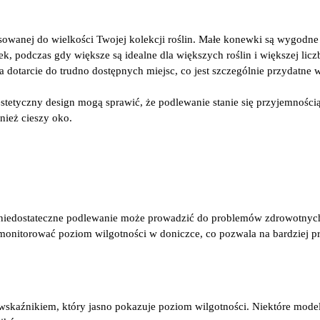
owanej do wielkości Twojej kolekcji roślin. Małe konewki są wygodne
k, podczas gdy większe są idealne dla większych roślin i większej lic
 dotarcie do trudno dostępnych miejsc, co jest szczególnie przydatne
estetyczny design mogą sprawić, że podlewanie stanie się przyjemności
wnież cieszy oko.
 niedostateczne podlewanie może prowadzić do problemów zdrowotnych
 monitorować poziom wilgotności w doniczce, co pozwala na bardziej p
 wskaźnikiem, który jasno pokazuje poziom wilgotności. Niektóre mode