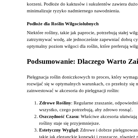
korzeni. Podłoże do kaktusów i sukulentów zawiera dużo 
minimalizuje ryzyko nadmiernego nawodnienia.
Podłoże dla Roślin Wilgociolubnych
Niektóre rośliny, takie jak paprocie, potrzebują stałej w
zatrzymywać wodę, ale jednocześnie zapewniać dobrą cyrk
optymalny poziom wilgoci dla roślin, które preferują wil
Podsumowanie: Dlaczego Warto Zain
Pielęgnacja roślin doniczkowych to proces, który wymag
rozwijać się w optymalnych warunkach, co przełoży się n
zainwestować w akcesoria do pielęgnacji roślin:
Zdrowe Rośliny
: Regularne zraszanie, odpowiedni
wszystko, czego potrzebują, aby zdrowo rosnąć.
Oszczędność Czasu
: Właściwe akcesoria ułatwiają
rośliny staje się przyjemniejsze.
Estetyczny Wygląd
: Zdrowe i dobrze pielęgnowan
takie jak eleganckie konewki i zraszacze, również