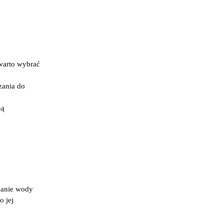
 warto wybrać
zania do
ną
zanie wody
o jej