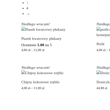
3
4
→
Niedługo wracam!
Niedług
Piasek kwarcowy płukany
Perlit
Oceniono
5.00
na 5
4,00
zł
–
11,00
zł
4,00
zł
–
Niedługo wracam!
Niedług
Chipsy kokosowe zrębki
Doniczk
4,00
zł
–
11,00
zł
44,90
zł